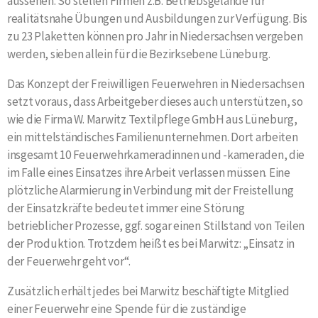
aussehen. So stellen Firmen z.B. Betriebsgelände für
realitätsnahe Übungen und Ausbildungen zur Verfügung. Bis
zu 23 Plaketten können pro Jahr in Niedersachsen vergeben
werden, sieben allein für die Bezirksebene Lüneburg.
Das Konzept der Freiwilligen Feuerwehren in Niedersachsen
setzt voraus, dass Arbeitgeber dieses auch unterstützen, so
wie die Firma W. Marwitz Textilpflege GmbH aus Lüneburg,
ein mittelständisches Familienunternehmen. Dort arbeiten
insgesamt 10 Feuerwehrkameradinnen und -kameraden, die
im Falle eines Einsatzes ihre Arbeit verlassen müssen.
Eine
plötzliche Alarmierung in Verbindung mit der Freistellung
der Einsatzkräfte bedeutet immer eine Störung
betrieblicher Prozesse, ggf. sogar einen Stillstand von Teilen
der Produktion. Trotzdem heißt es bei Marwitz: „Einsatz in
der Feuerwehr geht vor“.
Zusätzlich erhält jedes bei Marwitz beschäftigte Mitglied
einer Feuerwehr eine Spende für die zuständige