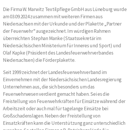
Die Firma W. Marwitz Textilpflege GmbH aus Lüneburg wurde
am 03.09.2024 zusammen mit weiteren Firmen aus
Niedersachsen mit der Urkunde und der Plakette „Partner
der Feuerwehr“ ausgezeichnet.
Im würdigen Rahmen
überreichten Stephan Manke (
Staatssekretär im
Niedersächsischen Ministerium für Inneres und Sport)
und
Olaf Kapke (Präsident des Landesfeuerwehrverbandes
Niedersachsen) die Förderplakette.
Seit 1999 zeichnet der Landesfeuerwehrverband im
Einvernehmen mit der Niedersächsischen Landesregierung
Unternehmen aus, die sich besonders um das
Feuerwehrwesen verdient gemacht haben. Sei es die
Freistellung von Feuerwehrkräften für Einsätze während der
Arbeitszeit oder auch mal für tagelange Einsätze bei
Großschadenslagen. Neben der Freistellung von
Einsatzkräften kann die Unterstützung ganz unterschiedlich