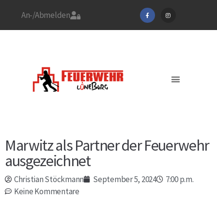
An-/Abmelden
Stadtfeuerwehrverband
Feuerwehr Lüneburg
Jetzt Mitglied werden!
Aktuelles / EINSÄTZE
Marwitz als Partner der Feuerwehr
ausgezeichnet
Christian Stöckmann
September 5, 2024
7:00 p.m.
Keine Kommentare