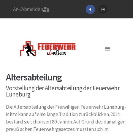
An-/Abmelden
Stadtfeuerwehrverband
Feuerwehr Lüneburg
Jetzt Mitglied werden!
Aktuelles / EINSÄTZE
Altersabteilung
Vorstellung der Altersabteilung der Feuerwehr
Lüneburg
Die Altersabteilung der Freiwilligen Feuerwehr Lüneburg-
Mitte kann auf eine lange Tradition zurückblicken. 2014
bestand sie schon seit 80 Jahren. Auf Grund des damaligen
preußischen Feuerwehrgesetzes mussten sich im