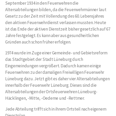
September 1934 in den Feuerwehren die
Altersabteilungen bilden, da die Feuerwehrmänner laut
Gesetz zu der Zeit mit Vollendung des 60. Lebensjahres
den aktiven Feuerwehrdienst verlassen mussten. Heute
ist das Ende der aktiven Dienstzeit bisher gesetzlich auf 67
Jahre festgelegt. Es kann aber aus gesundheitlichen
Gründen auch schon früher erfolgen.
1974 wurde im Zuge einer Gemeinde- und Gebietsreform
das Stadtgebiet der Stadt Lüneburg durch
Eingemeindungen vergrößert. Dadurch kamen einige
Feuerwehren zu der damaligen Freiwilligen Feuerwehr
Lüneburg dazu. Jetzt gibt es daher vier Altersabteilungen
innerhalb der Feuerwehr Lüneburg. Dieses sind die
Altersabteilungen der Ortsfeuerwehren Lüneburg-
Häcklingen, -Mitte, -Oedeme und -Rettmer.
Jede Abteilung trifft sich in ihrem Ortsteil nach eigenem
Dienstplan.