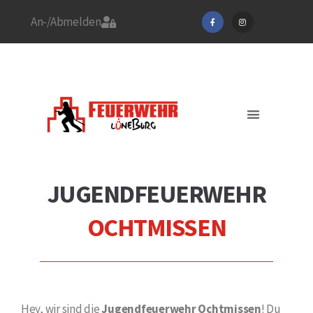
An-/Abmelden
Stadtfeuerwehrverband
Feuerwehr Lüneburg
Jetzt Mitglied werden!
Aktuelles / EINSÄTZE
JUGENDFEUERWEHR
OCHTMISSEN
Hey, wir sind die
Jugendfeuerwehr Ochtmissen
! Du