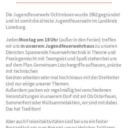
Die Jugendfeuerwehr Ochtmissen wurde 1962 gegründet
und ist somit die älteste Jugendfeuerwehr im Landkreis
Lüneburg.
Jeden
Montag um 18 Uhr
(außer in den Ferien) treffen
wir uns
in unserem Jugendfeuerwehrhaus
zu unseren
Diensten. Spannende Feuerwehrtechnik in Theorie und
Praxis gemischt mit Teamgeist und Spaß stehen bei uns
auf dem Plan. Gemeinsam Löschangriffe aufbauen, präzise
mit technischen
Geräten arbeiten oder mal hoch hinaus mit der Drehleiter
sind nur einige unserer Themen.
Außerdem packen wir regelmäßig bei verschiedenen
Veranstaltungen in unserem Dorf mit an! Ob Osterfeuer,
Sommerfest oder Müllsammelaktion, wir sind mit dabei.
Das hat Tradition!
Aber auch Freizeitaktivitäten sind bei uns ein fester
Bestandteil wie zum Beispiel unser jährliches Zeltlager.