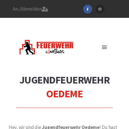
An-/Abmelden
Stadtfeuerwehrverband
Feuerwehr Lüneburg
Jetzt Mitglied werden!
Aktuelles / EINSÄTZE
JUGENDFEUERWEHR
OEDEME
Hey, wir sind die
Jugendfeuerwehr Oedeme
! Du hast