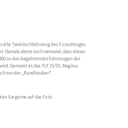
s alte Tanklöschfahrzeug des 3. Löschzuges
kt. Damals ahnte noch niemand, dass dieses
2000 zu den begehrtesten Fahrzeugen der
rd. Gemeint ist das TLF 15/53, Magirus
fach nur der „Rundhauber“.
ken Sie gerne auf das Foto.