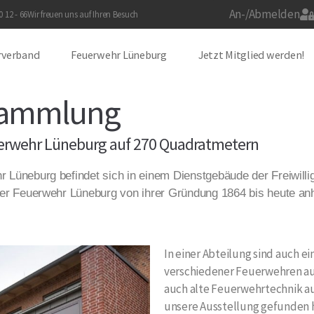
An-/Abmelden
 12 - 66
Wir freuen uns auf Ihren Besuch
rverband
Feuerwehr Lüneburg
Jetzt Mitglied werden!
rsammlung
euerwehr Lüneburg auf 270 Quadratmetern
 Lüneburg befindet sich in einem Dienstgebäude der Freiwilli
der Feuerwehr Lüneburg von ihrer Gründung 1864 bis heute a
In einer Abteilung sind auch e
verschiedener Feuerwehren au
auch alte Feuerwehrtechnik au
unsere Ausstellung gefunden h