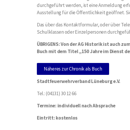
durchgeführt werden, ist eine Anmeldung erfo
Ausstellung für die Öffentlichkeit geöffnet. S
Das über das Kontaktformular, oder über Tele
Schulklassen oder Einzelpersonen durchgeführt
ÜBRIGENS: Von der AG Historik ist auch zu
Buch mit dem Titel „150 Jahre im Dienst d
Näheres zur Chronik als Buch
Stadtfeuerwehrverband Lüneburg e.V.
Tel.: (04131) 30 12 66
Termine: individuell nach Absprache
Eintritt: kostenlos