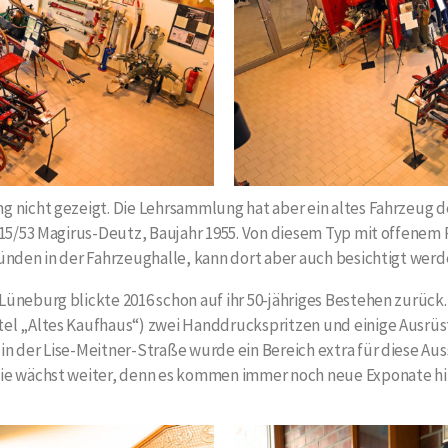
 nicht gezeigt. Die Lehrsammlung hat aber ein altes Fahrzeug 
 15/53 Magirus-Deutz, Baujahr 1955. Von diesem Typ mit offenem
ünden in der Fahrzeughalle, kann dort aber auch besichtigt werd
üneburg blickte 2016 schon auf ihr 50-jähriges Bestehen zurück
el „Altes Kaufhaus“) zwei Handdruckspritzen und einige Ausrüs
 der Lise-Meitner-Straße wurde ein Bereich extra für diese Aus
ie wächst weiter, denn es kommen immer noch neue Exponate hi