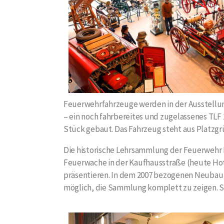
Feuerwehrfahrzeuge werden in der Ausstellung
– ein noch fahrbereites und zugelassenes TLF
Stück gebaut. Das Fahrzeug steht aus Platzgr
Die historische Lehrsammlung der Feuerwehr L
Feuerwache in der Kaufhausstraße (heute Hot
präsentieren. In dem 2007 bezogenen Neubau in
möglich, die Sammlung komplett zu zeigen. S