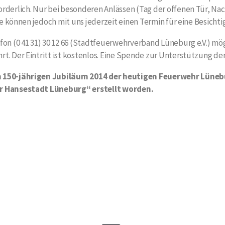
rderlich. Nur bei besonderen Anlässen (Tag der offenen Tür, Na
ie können jedoch mit uns jederzeit einen Termin für eine Besichti
fon (0 41 31) 30 12 66 (Stadtfeuerwehrverband Lüneburg e.V.) m
. Der Eintritt ist kostenlos. Eine Spende zur Unterstützung der
m 150-jährigen Jubiläum 2014 der heutigen Feuerwehr Lüneb
er Hansestadt Lüneburg“ erstellt worden.