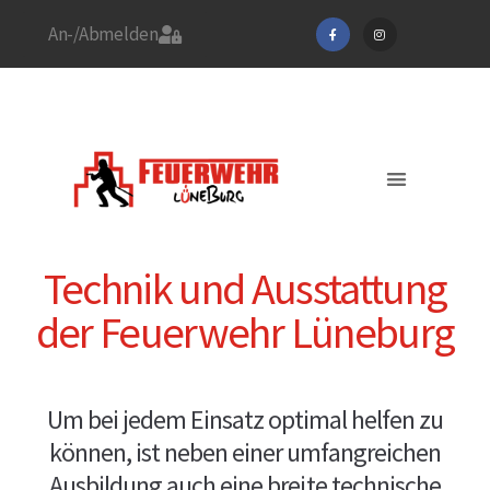
An-/Abmelden
Stadtfeuerwehrverband
Feuerwehr Lüneburg
Jetzt Mitglied werden!
Aktuelles / EINSÄTZE
Technik und Ausstattung
der Feuerwehr Lüneburg
Um bei jedem Einsatz optimal helfen zu
können, ist neben einer umfangreichen
Ausbildung auch eine breite technische