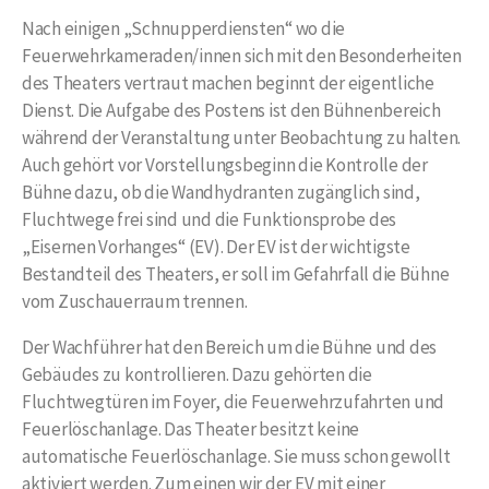
Nach einigen „Schnupperdiensten“ wo die
Feuerwehrkameraden/innen sich mit den Besonderheiten
des Theaters vertraut machen beginnt der eigentliche
Dienst. Die Aufgabe des Postens ist den Bühnenbereich
während der Veranstaltung unter Beobachtung zu halten.
Auch gehört vor Vorstellungsbeginn die Kontrolle der
Bühne dazu, ob die Wandhydranten zugänglich sind,
Fluchtwege frei sind und die Funktionsprobe des
„Eisernen Vorhanges“ (EV). Der EV ist der wichtigste
Bestandteil des Theaters, er soll im Gefahrfall die Bühne
vom Zuschauerraum trennen.
Der Wachführer hat den Bereich um die Bühne und des
Gebäudes zu kontrollieren. Dazu gehörten die
Fluchtwegtüren im Foyer, die Feuerwehrzufahrten und
Feuerlöschanlage. Das Theater besitzt keine
automatische Feuerlöschanlage. Sie muss schon gewollt
aktiviert werden. Zum einen wir der EV mit einer