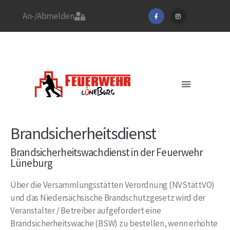
An-/Abmelden
Stadtfeuerwehrverband
Feuerwehr Lüneburg
Jetzt Mitglied werden!
Aktuelles / EINSÄTZE
Brandsicherheitsdienst
Brandsicherheitswachdienst in der Feuerwehr
Lüneburg
Über die Versammlungsstätten Verordnung (NVStättVO)
und das Niedersächsische Brandschutzgesetz wird der
Veranstalter / Betreiber aufgefordert eine
Brandsicherheitswache (BSW) zu bestellen, wenn erhöhte