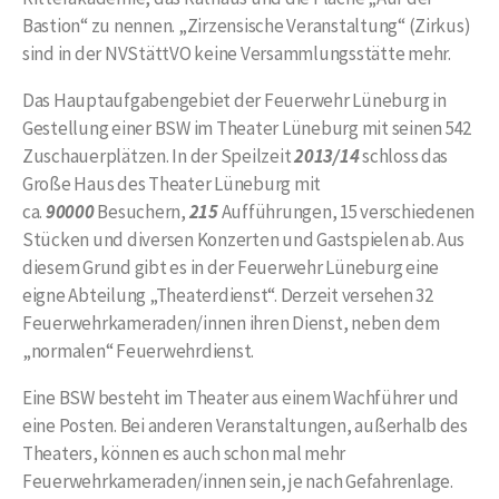
Bastion“ zu nennen. „Zirzensische Veranstaltung“ (Zirkus)
sind in der NVStättVO keine Versammlungsstätte mehr.
Das Hauptaufgabengebiet der Feuerwehr Lüneburg in
Gestellung einer BSW im Theater Lüneburg mit seinen 542
Zuschauerplätzen. In der Speilzeit
2013/14
schloss das
Große Haus des Theater Lüneburg mit
ca.
90000
Besuchern,
215
Aufführungen, 15 verschiedenen
Stücken und diversen Konzerten und Gastspielen ab. Aus
diesem Grund gibt es in der Feuerwehr Lüneburg eine
eigne Abteilung „Theaterdienst“. Derzeit versehen 32
Feuerwehrkameraden/innen ihren Dienst, neben dem
„normalen“ Feuerwehrdienst.
Eine BSW besteht im Theater aus einem Wachführer und
eine Posten. Bei anderen Veranstaltungen, außerhalb des
Theaters, können es auch schon mal mehr
Feuerwehrkameraden/innen sein, je nach Gefahrenlage.