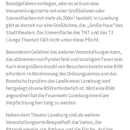
Brandgefahren vorliegen, oder es sich um eine
Versammlungsstätte mit einer Großbühnen oder
Szenenflächen mit mehr als 200m² handelt. In Lüneburg
gibt es derzeit nur eine Großbühne, das „Große Haus“ des
Stadttheaters. Die Szenenfläche des TNT und des T3
(Junge Theater) fällt nicht unter diese Pflicht.
Besonderen Gefahren bei anderen Veranstaltungen kann,
das abbrennen von Pyrotechnik und sonstigem Feuer sein.
Auch eine größere Anzahl von Besuchern könnte eine BSW
erfordern. In Abstimmung des Ordnungsamtes und des
Brandschutzprüfers des Landkreises Lüneburg wird
festgelegt ob eine BSW erforderlich ist. Wird eine BSW
angeordnet hat die Feuerwehr Lüneburg eine klare
Verpflichtung hier tätig zu werden.
Neben dem Theater Lüneburg sind als weitere
Veranstaltungsorte Beispielhaft das Vamos, die
Ritterakademie, das Rathaus und die Fläche „Auf der