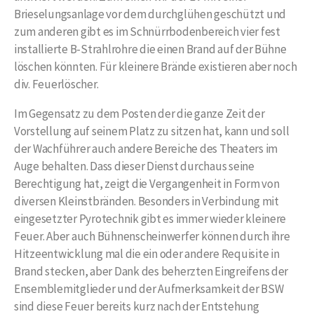
Brieselungsanlage vor dem durchglühen geschützt und
zum anderen gibt es im Schnürrbodenbereich vier fest
installierte B-Strahlrohre die einen Brand auf der Bühne
löschen könnten. Für kleinere Brände existieren aber noch
div. Feuerlöscher.
Im Gegensatz zu dem Posten der die ganze Zeit der
Vorstellung auf seinem Platz zu sitzen hat, kann und soll
der Wachführer auch andere Bereiche des Theaters im
Auge behalten. Dass dieser Dienst durchaus seine
Berechtigung hat, zeigt die Vergangenheit in Form von
diversen Kleinstbränden. Besonders in Verbindung mit
eingesetzter Pyrotechnik gibt es immer wieder kleinere
Feuer. Aber auch Bühnenscheinwerfer können durch ihre
Hitzeentwicklung mal die ein oder andere Requisite in
Brand stecken, aber Dank des beherzten Eingreifens der
Ensemblemitglieder und der Aufmerksamkeit der BSW
sind diese Feuer bereits kurz nach der Entstehung