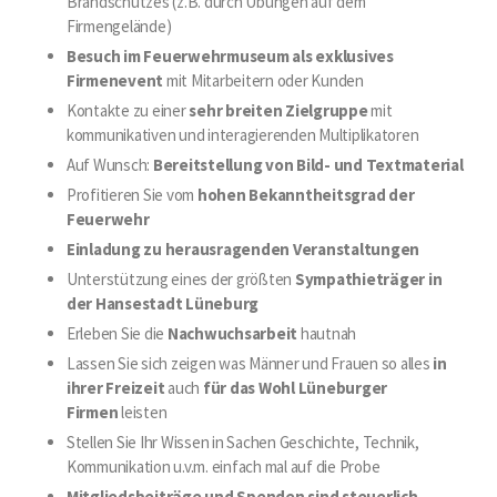
Brandschutzes (z.B. durch Übungen auf dem
Firmengelände)
Besuch im Feuerwehrmuseum als exklusives
Firmenevent
mit Mitarbeitern oder Kunden
Kontakte zu einer
sehr breiten Zielgruppe
mit
kommunikativen und interagierenden Multiplikatoren
Auf Wunsch:
Bereitstellung von Bild- und Textmaterial
Profitieren Sie vom
hohen Bekanntheitsgrad der
Feuerwehr
Einladung zu herausragenden Veranstaltungen
Unterstützung eines der größten
Sympathieträger in
der Hansestadt Lüneburg
Erleben Sie die
Nachwuchsarbeit
hautnah
Lassen Sie sich zeigen was Männer und Frauen so alles
in
ihrer Freizeit
auch
für das Wohl Lüneburger
Firmen
leisten
Stellen Sie Ihr Wissen in Sachen Geschichte, Technik,
Kommunikation u.v.m. einfach mal auf die Probe
Mitgliedsbeiträge und Spenden sind steuerlich