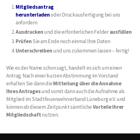
Mitgliedsantrag
herunterladen
oder Druckausfertigung bei uns
anfordern
Ausdrucken
und die erforderlichen Felder
ausfüllen
Prüfen
Sie am Ende noch einmal Ihre Daten
Unterschreiben
und uns zukommen lassen – fertig!
Wie es der Name schon sagt, handelt es sich um einen
Antrag. Nach einer kurzen Abstimmung im Vorstand
erhalten Sie dann die
Mitteilung über die Annahme
Ihres Antrages
und somit dann auch die Aufnahme als
Mitglied im Stadtfeuerwehrverband Lüneburg e.V. und
können ab diesem Zeitpunkt sämtliche
Vorteile Ihrer
Mitgliedschaft
nutzen.