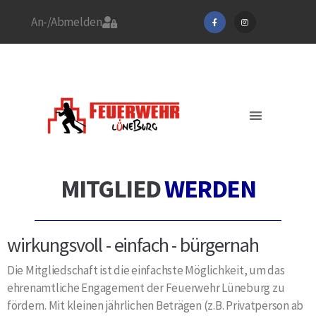
An-/Abmelden
Stadtfeuerwehrverband
Feuerwehr Lüneburg
Jetzt Mitglied werden!
Aktuelles / EINSÄTZE
MITGLIED
WERDEN
wirkungsvoll - einfach - bürgernah
Die Mitgliedschaft ist die einfachste Möglichkeit, um das
ehrenamtliche Engagement der Feuerwehr Lüneburg zu
fördern. Mit kleinen jährlichen Beträgen (z.B. Privatperson ab