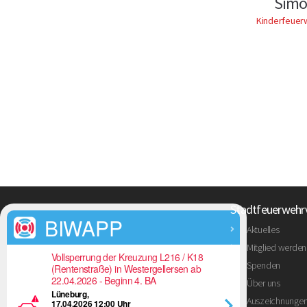
Simo
Kinderfeuer
Stadtfeuerwehr
BIWAPP
Aktuelles
Mitglied werden
Vollsperrung der Kreuzung L216 / K18
Spenden
(Rentenstraße) in Westergellersen ab
22.04.2026 - Beginn 4. BA
Über uns
Lüneburg,
Auszeichnunge
17.04.2026 12:00 Uhr