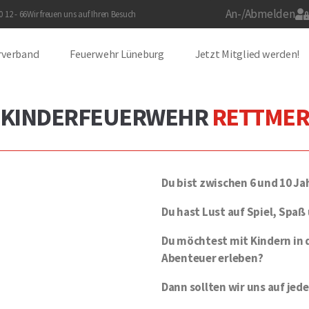
An-/Abmelden
 12 - 66
Wir freuen uns auf Ihren Besuch
rverband
Feuerwehr Lüneburg
Jetzt Mitglied werden!
KINDERFEUERWEHR
RETTME
Du bist zwischen 6 und 10 Jah
Du hast Lust auf Spiel, Spa
Du möchtest mit Kindern in 
Abenteuer erleben?
Dann sollten wir uns auf jed