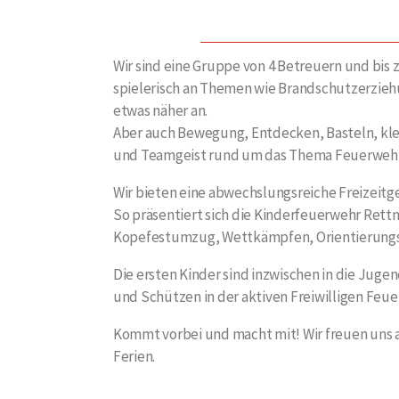
Wir sind eine Gruppe von 4 Betreuern und bis z
spielerisch an Themen wie Brandschutzerzieh
etwas näher an.
Aber auch Bewegung, Entdecken, Basteln, kle
und Teamgeist rund um das Thema Feuerweh
Wir bieten eine abwechslungsreiche Freizeitge
So präsentiert sich die Kinderfeuerwehr Re
Kopefestumzug, Wettkämpfen, Orientierungsm
Die ersten Kinder sind inzwischen in die Jug
und Schützen in der aktiven Freiwilligen Feu
Kommt vorbei und macht mit! Wir freuen uns a
Ferien.