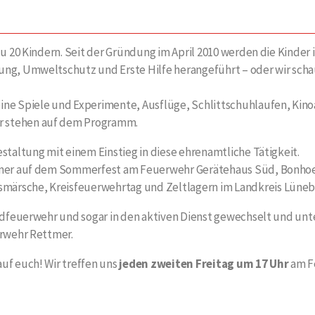
u 20 Kindern. Seit der Gründung im April 2010 werden die Kinder i
ung, Umweltschutz und Erste Hilfe herangeführt – oder wir sch
ine Spiele und Experimente, Ausflüge, Schlittschuhlaufen, Ki
r stehen auf dem Programm.
staltung mit einem Einstieg in diese ehrenamtliche Tätigkeit.
ttmer auf dem Sommerfest am Feuerwehr Gerätehaus Süd, Bonhoe
ärsche, Kreisfeuerwehrtag und Zeltlagern im Landkreis Lünebu
endfeuerwehr und sogar in den aktiven Dienst gewechselt und un
erwehr Rettmer.
uf euch! Wir treffen uns
jeden zweiten Freitag um 17 Uhr
am F