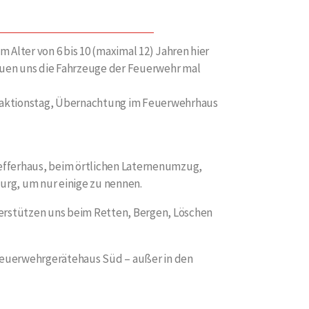
m Alter von 6 bis 10 (maximal 12) Jahren hier
auen uns die Fahrzeuge der Feuerwehr mal
noaktionstag, Übernachtung im Feuerwehrhaus
fferhaus, beim örtlichen Laternenumzug,
rg, um nur einige zu nennen.
terstützen uns beim Retten, Bergen, Löschen
euerwehrgerätehaus Süd – außer in den