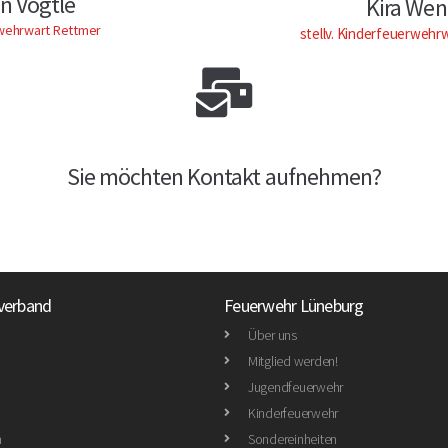
n Vögtle
Kira Wen
wehrwart Rettmer
stellv. Kinderfeuerwehr
Sie möchten Kontakt aufnehmen?
verband
Feuerwehr Lüneburg
Über uns
Mitglied werden!
Jugendfeuerwehr
Kinderfeuerwehr
n
Sondereinheiten