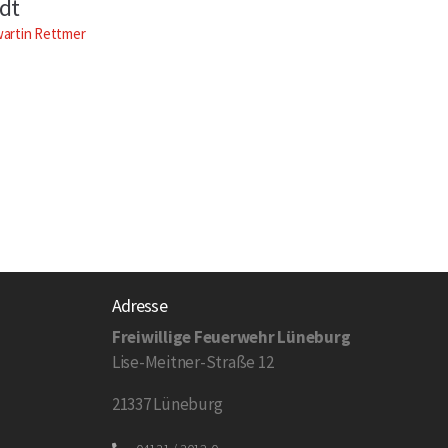
dt
wartin Rettmer
Adresse
Freiwillige Feuerwehr Lüneburg
Lise-Meitner-Straße 12
21337 Lüneburg