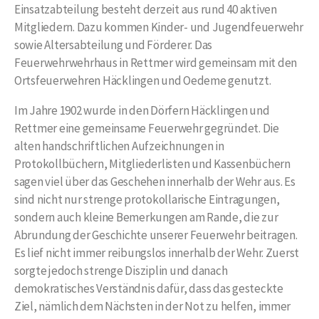
Einsatzabteilung besteht derzeit aus rund 40 aktiven
Mitgliedern. Dazu kommen Kinder- und Jugendfeuerwehr
sowie Altersabteilung und Förderer. Das
Feuerwehrwehrhaus in Rettmer wird gemeinsam mit den
Ortsfeuerwehren Häcklingen und Oedeme genutzt.
Im Jahre 1902 wurde in den Dörfern Häcklingen und
Rettmer eine gemeinsame Feuerwehr gegründet. Die
alten handschriftlichen Aufzeichnungen in
Protokollbüchern, Mitgliederlisten und Kassenbüchern
sagen viel über das Geschehen innerhalb der Wehr aus. Es
sind nicht nur strenge protokollarische Eintragungen,
sondern auch kleine Bemerkungen am Rande, die zur
Abrundung der Geschichte unserer Feuerwehr beitragen.
Es lief nicht immer reibungslos innerhalb der Wehr. Zuerst
sorgte jedoch strenge Disziplin und danach
demokratisches Verständnis dafür, dass das gesteckte
Ziel, nämlich dem Nächsten in der Not zu helfen, immer