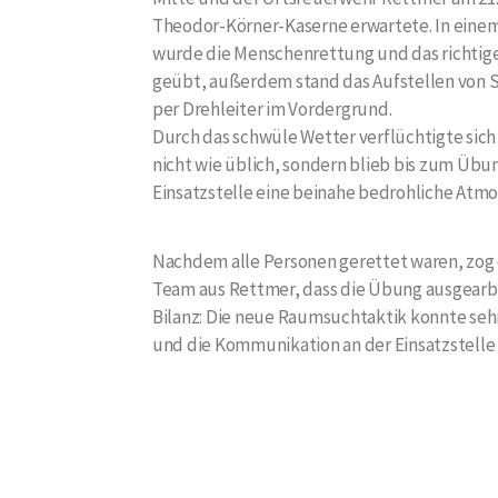
Theodor-Körner-Kaserne erwartete. In ein
wurde die Menschenrettung und das richti
geübt, außerdem stand das Aufstellen von S
per Drehleiter im Vordergrund.
Durch das schwüle Wetter verflüchtigte sic
nicht wie üblich, sondern blieb bis zum Üb
Einsatzstelle eine beinahe bedrohliche Atmo
Nachdem alle Personen gerettet waren, zog 
Team aus Rettmer, dass die Übung ausgearbei
Bilanz: Die neue Raumsuchtaktik konnte se
und die Kommunikation an der Einsatzstelle li