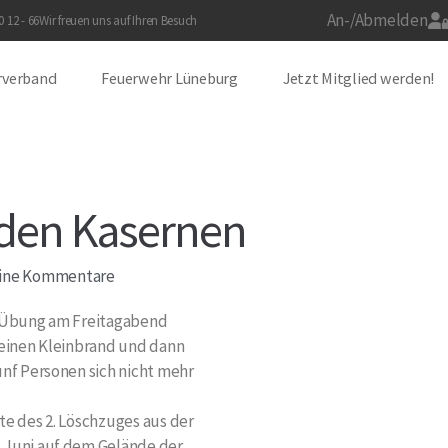
An-/Abmelden
 12 - 66
Wir freuen uns auf Ihren Besuch
rverband
Feuerwehr Lüneburg
Jetzt Mitglied werden!
den Kasernen
ine Kommentare
r-Übung am Freitagabend
 einen Kleinbrand und dann
ünf Personen sich nicht mehr
te des 2. Löschzuges aus der
 Juni auf dem Gelände der