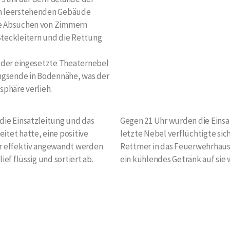
em leerstehenden Gebäude
ge Absuchen von Zimmern
teckleitern und die Rettung
h der eingesetzte Theaternebel
ungsende in Bodennähe, was der
sphäre verlieh.
die Einsatzleitung und das
Gegen 21 Uhr wurden die Einsa
tet hatte, eine positive
letzte Nebel verflüchtigte sic
hr effektiv angewandt werden
Rettmer in das Feuerwehrhaus
ef flüssig und sortiert ab.
ein kühlendes Getränk auf sie 