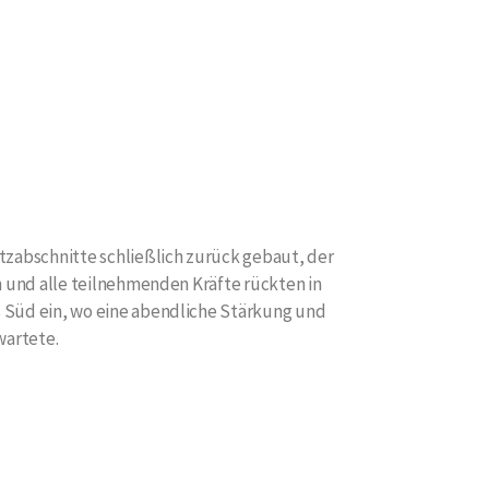
tzabschnitte schließlich zurück gebaut, der
h und alle teilnehmenden Kräfte rückten in
 Süd ein, wo eine abendliche Stärkung und
wartete.