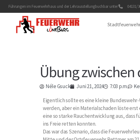
Führungen im Feuerwehrhaus und der Lehrausstellung
buchbar unter
04131/30
Stadtfeuerweh
Übung zwischen 
Néle Gsuck
Juni 21, 2024
7:03 p.m.
Ke
Eigentlich sollte es eine kleine Bundesweh
werden, aber ein Materialschaden löste erst
eine so starke Rauchentwicklung aus, dass f
ins Freie retten konnten.
Das war das Szenario, dass die Feuerwehrleu
Mitte und der Ortsfeuerwehr Rettmer am 21.