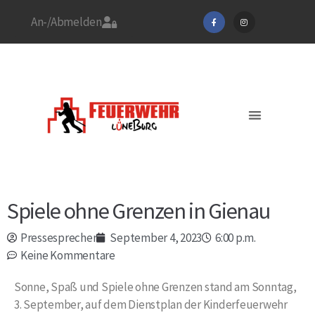
An-/Abmelden
Stadtfeuerwehrverband
Feuerwehr Lüneburg
Jetzt Mitglied werden!
Aktuelles / EINSÄTZE
Spiele ohne Grenzen in Gienau
Pressesprecher
September 4, 2023
6:00 p.m.
Keine Kommentare
Sonne, Spaß und Spiele ohne Grenzen stand am Sonntag,
3. September, auf dem Dienstplan der Kinderfeuerwehr