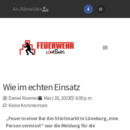
An-/Abmelden
Stadtfeuerwehrverband
Feuerwehr Lüneburg
Jetzt Mitglied werden!
Aktuelles / EINSÄTZE
Wie im echten Einsatz
Daniel Roemer
März 28, 2023
6:00 p.m.
Keine Kommentare
„Feuer in einer Bar Am Stintmarkt in Lüneburg, eine
Person vermisst“ war die Meldung für die