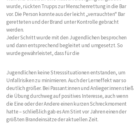
wurde, rückten Trupps zur Menschenrettung in die Bar
vor. Die Person konnte aus der leicht „verrauchten“ Bar
geretteten und der Brand unter Kontrolle gebracht
werden.
Jeder Schritt wurde mit den Jugendlichen besprochen
und dann entsprechend begleitet und umgesetzt. So
wurde gewährleistet, dass für die
Jugendlichen keine Stresssituationen entstanden, um
Unfallrisiken zu minimieren. Auch der Lerneffekt war so
deutlich größer. Bei Passant:innen und Anlieger:innen stieß
die Übung durchweg auf positives Interesse, auch wenn
die Eine oder der Andere einen kurzen Schreckmoment
hatte – schließlich gab es Am Stint vor Jahren einen der
größten Brandeinsätze der aktuellen Zeit.