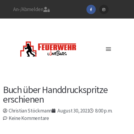
An-/Abmelden
Stadtfeuerwehrverband
Feuerwehr Lüneburg
Jetzt Mitglied werden!
Aktuelles / EINSÄTZE
Buch über Handdruckspritze
erschienen
Christian Stöckmann
August 30, 2021
8:00 p.m.
Keine Kommentare