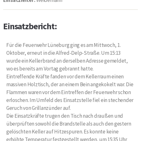
Einsatzbericht:
Für die Feuerwehr Lüneburg ging es am Mittwoch, 1.
Oktober, erneut in die Alfred-Delp-Straße. Um 15:13
wurde ein Kellerbrand an derselben Adresse gemeldet,
wo es bereits am Vortag gebrannt hatte.
Eintreffende Kräfte fanden vor dem Kellerraum einen
massiven Holztisch, der an einem Bein angekokelt war. Die
Flammen waren vor dem Eintreffen der Feuerwehr schon
erloschen. Im Umfeld des Einsatzstelle fiel ein stechender
Geruch von Grillanzünder auf.
Die Einsatzkräfte trugen den Tisch nach draußen und
überprüften sowohl die Brandstelle als auch den gestern
gelöschten Keller auf Hitzespuren. Es konnte keine
erhöhte Temperatur festgestellt werden, um 15:35 Uhr