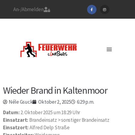
An-/Abmelden
Stadtfeuerwehrverband
Feuerwehr Lüneburg
Jetzt Mitglied werden!
Aktuelles / EINSÄTZE
Wieder Brand in Kaltenmoor
Néle Gsuck
Oktober 2, 2025
6:29 p.m.
Datum:
2. Oktober 2025 um 18:29 Uhr
Einsatzart:
Brandeinsatz > sonstiger Brandeinsatz
Einsatzort:
Alfred Delp Straße
Einsatzleiter:
Weidemann