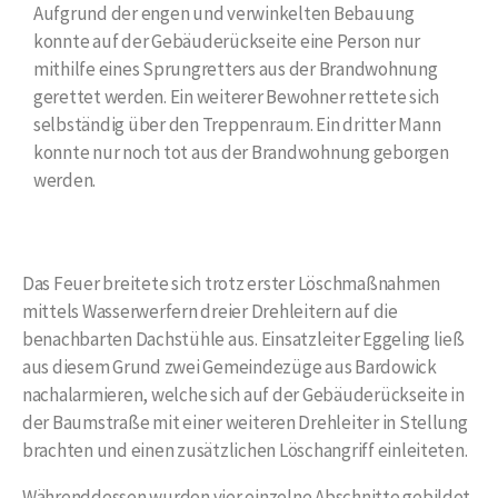
Aufgrund der engen und verwinkelten Bebauung
konnte auf der Gebäuderückseite eine Person nur
mithilfe eines Sprungretters aus der Brandwohnung
gerettet werden. Ein weiterer Bewohner rettete sich
selbständig über den Treppenraum. Ein dritter Mann
konnte nur noch tot aus der Brandwohnung geborgen
werden.
Das Feuer breitete sich trotz erster Löschmaßnahmen
mittels Wasserwerfern dreier Drehleitern auf die
benachbarten Dachstühle aus. Einsatzleiter Eggeling ließ
aus diesem Grund zwei Gemeindezüge aus Bardowick
nachalarmieren, welche sich auf der Gebäuderückseite in
der Baumstraße mit einer weiteren Drehleiter in Stellung
brachten und einen zusätzlichen Löschangriff einleiteten.
Währenddessen wurden vier einzelne Abschnitte gebildet,