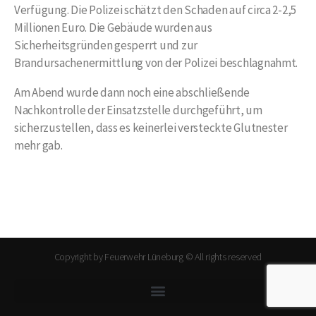
Verfügung. Die Polizei schätzt den Schaden auf circa 2-2,5
Millionen Euro. Die Gebäude wurden aus
Sicherheitsgründen gesperrt und zur
Brandursachenermittlung von der Polizei beschlagnahmt.
Am Abend wurde dann noch eine abschließende
Nachkontrolle der Einsatzstelle durchgeführt, um
sicherzustellen, dass es keinerlei versteckte Glutnester
mehr gab.
Copyright by Feuerwehr Lüneburg © All rights reserved