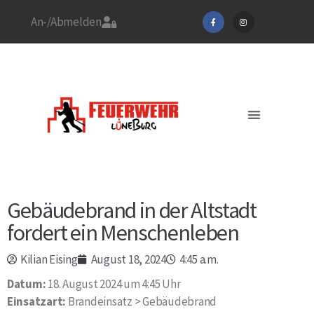
An-/Abmelden
Stadtfeuerwehrverband
Feuerwehr Lüneburg
Jetzt Mitglied werden!
Aktuelles / EINSÄTZE
Gebäudebrand in der Altstadt
fordert ein Menschenleben
Kilian Eising
August 18, 2024
4:45 a.m.
Datum:
18. August 2024 um 4:45 Uhr
Einsatzart:
Brandeinsatz > Gebäudebrand