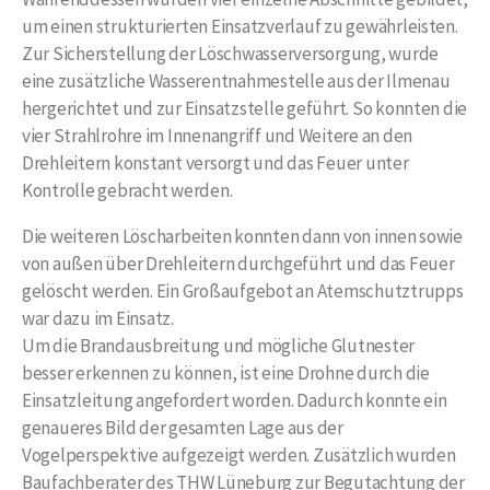
um einen strukturierten Einsatzverlauf zu gewährleisten.
Zur Sicherstellung der Löschwasserversorgung, wurde
eine zusätzliche Wasserentnahmestelle aus der Ilmenau
hergerichtet und zur Einsatzstelle geführt. So konnten die
vier Strahlrohre im Innenangriff und Weitere an den
Drehleitern konstant versorgt und das Feuer unter
Kontrolle gebracht werden.
Die weiteren Löscharbeiten konnten dann von innen sowie
von außen über Drehleitern durchgeführt und das Feuer
gelöscht werden. Ein Großaufgebot an Atemschutztrupps
war dazu im Einsatz.
Um die Brandausbreitung und mögliche Glutnester
besser erkennen zu können, ist eine Drohne durch die
Einsatzleitung angefordert worden. Dadurch konnte ein
genaueres Bild der gesamten Lage aus der
Vogelperspektive aufgezeigt werden. Zusätzlich wurden
Baufachberater des THW Lüneburg zur Begutachtung der