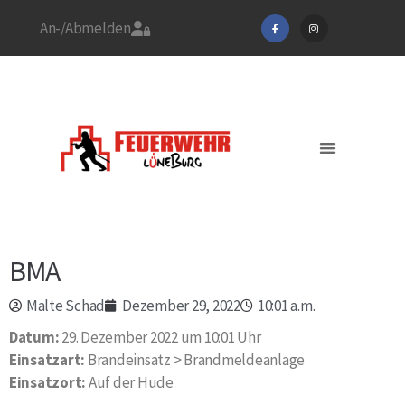
An-/Abmelden
Stadtfeuerwehrverband
Feuerwehr Lüneburg
Jetzt Mitglied werden!
Aktuelles / EINSÄTZE
BMA
Malte Schad
Dezember 29, 2022
10:01 a.m.
Datum:
29. Dezember 2022 um 10:01 Uhr
Einsatzart:
Brandeinsatz > Brandmeldeanlage
Einsatzort:
Auf der Hude