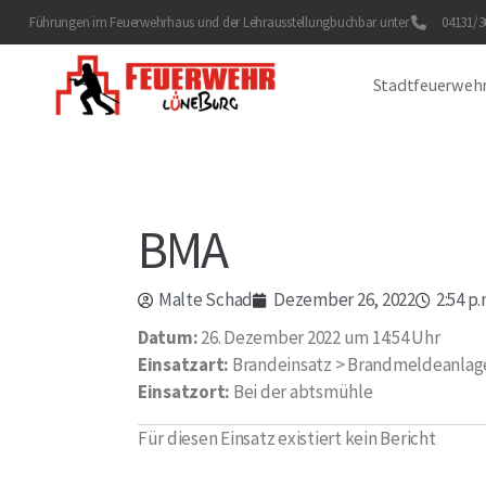
Führungen im Feuerwehrhaus und der Lehrausstellung
buchbar unter
04131/30
Stadtfeuerweh
BMA
Malte Schad
Dezember 26, 2022
2:54 p.
Datum:
26. Dezember 2022 um 14:54 Uhr
Einsatzart:
Brandeinsatz > Brandmeldeanlag
Einsatzort:
Bei der abtsmühle
Für diesen Einsatz existiert kein Bericht