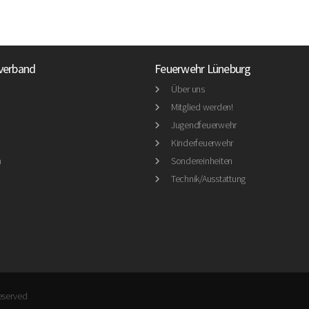
verband
Feuerwehr Lüneburg
Über uns
Mitglied werden!
Jugendfeuerwehr
Kinderfeuerwehr
n
Sondereinheiten
Technik/Ausstattung
reserved