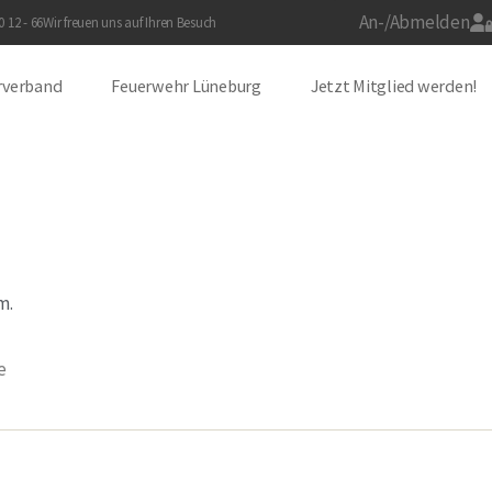
An-/Abmelden
 12 - 66
Wir freuen uns auf Ihren Besuch
rverband
Feuerwehr Lüneburg
Jetzt Mitglied werden!
m.
e