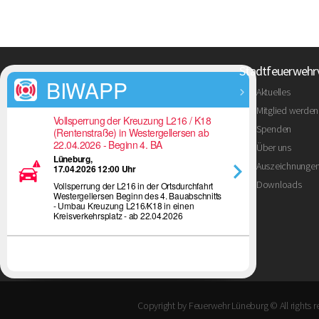
Stadtfeuerwehr
BIWAPP
Aktuelles
Mitglied werden
Vollsperrung der Kreuzung L216 / K18
Spenden
(Rentenstraße) in Westergellersen ab
22.04.2026 - Beginn 4. BA
Über uns
Lüneburg,
Auszeichnunge
17.04.2026 12:00 Uhr
Downloads
Vollsperrung der L216 in der Ortsdurchfahrt
Westergellersen Beginn des 4. Bauabschnitts
- Umbau Kreuzung L216/K18 in einen
Kreisverkehrsplatz - ab 22.04.2026
Copyright by Feuerwehr Lüneburg © All rights 