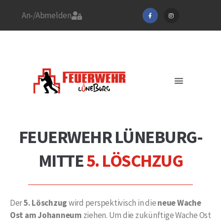
An-/Abmelden
Stadtfeuerwehrverband
Feuerwehr Lüneburg
Jetzt Mitglied werden!
Aktuelles / EINSÄTZE
FEUERWEHR LÜNEBURG-
MITTE
5. LÖSCHZUG
Der
5. Löschzug
wird perspektivisch in die
neue Wache
Ost am Johanneum
ziehen. Um die zukünftige Wache Ost