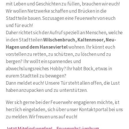
mit Leben und Geschichten zu füllen, brauchen wir euch!
Wir wollen Netzwerke schaffen und Brücken in die
Stadtteile bauen. Sozusagen eine Feuerwehr von euch
und für euch!
Daher richtet sich der Aufruf speziell an Menschen, welche
in den Stadtteilen
Wilschenbruch, Kaltenmoor, Neu-
Hagen und dem Hanseviertel
wohnen. Ihr könnt euch
vorstellen zu retten, zu schützen, zu löschen und zu
bergen? Ihr wollt ein spannendes und
abwechslungsreiches Hobby? Ihr habt Bock, etwas in
eurem Stadtteil zu bewegen?
Dann meldet euch! Unsere Tür steht allen offen, die Lust
haben anzupacken und zu unterstützen.
Wer sich gerne bei der Feuerwehr engagieren möchte, ist
herzlich eingeladen, sich über unser Kontaktportal bei uns
zu melden. Wir freuen uns auf euch!
Jetzt Mitglied werden! – Feuerwehr Lüneburg